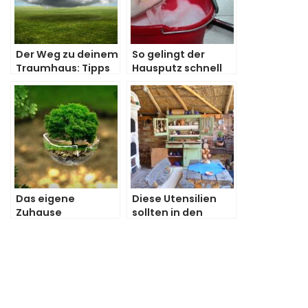
Der Weg zu deinem
So gelingt der
Traumhaus: Tipps
Hausputz schnell
und Tricks
und effizient
Das eigene
Diese Utensilien
Zuhause
sollten in den
nachhaltig
eigenen vier
gestalten
Wänden
vorhanden sein