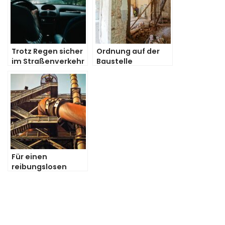
Trotz Regen sicher
Ordnung auf der
im Straßenverkehr
Baustelle
unterwegs
Für einen
reibungslosen
Arbeitsprozess in
der Industrie