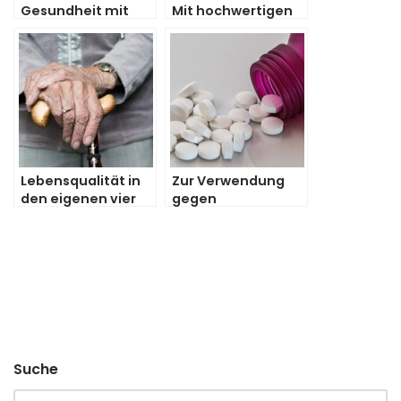
Gesundheit mit
Mit hochwertigen
Curcuma
Liften für Treppen
Lebensqualität in
Zur Verwendung
den eigenen vier
gegen
Wänden steigern
Verdauungsbesch
werden
Suche