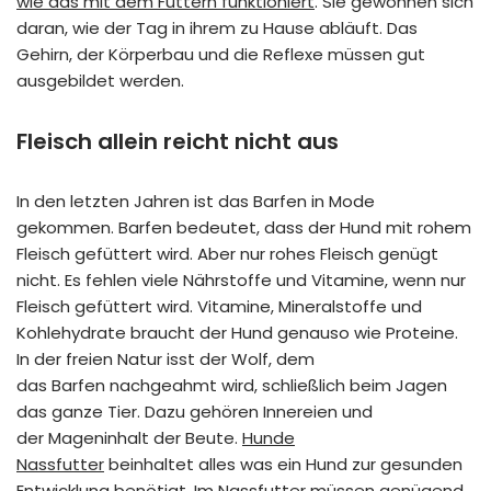
wie das mit dem Füttern funktioniert
. Sie gewöhnen sich
daran, wie der Tag in ihrem zu Hause abläuft. Das
Gehirn, der Körperbau und die Reflexe müssen gut
ausgebildet werden.
Fleisch allein reicht nicht aus
In den letzten Jahren ist das
Barfen
in Mode
gekommen.
Barfen
bedeutet, dass der Hund mit rohem
Fleisch gefüttert wird. Aber nur rohes Fleisch genügt
nicht. Es fehlen viele Nährstoffe und Vitamine, wenn nur
Fleisch gefüttert wird. Vitamine, Mineralstoffe und
Kohlehydrate braucht der Hund genauso wie Proteine.
In der freien Natur isst der Wolf, dem
das
Barfen
nachgeahmt wird, schließlich beim Jagen
das ganze Tier. Dazu gehören Innereien und
der
Mageninhalt
der Beute.
Hunde
Nassfutter
beinhaltet alles was ein Hund zur gesunden
Entwicklung benötigt. Im Nassfutter müssen genügend