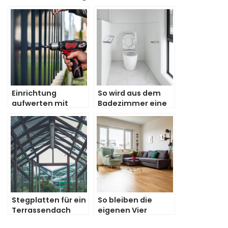
Einrichtung
So wird aus dem
aufwerten mit
Badezimmer eine
Metall-
Wohlfühl-Oase
Applikationen
Stegplatten für ein
So bleiben die
Terrassendach
eigenen Vier
Wände warm