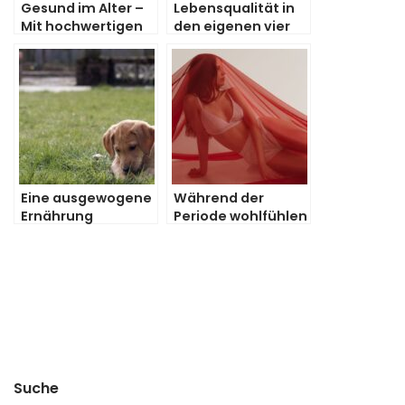
Gesund im Alter –
Lebensqualität in
Mit hochwertigen
den eigenen vier
Liften für Treppen
Wänden steigern
Eine ausgewogene
Während der
Ernährung
Periode wohlfühlen
innerhalb der
Hundeerziehung
Suche