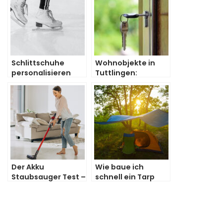
Schlittschuhe
Wohnobjekte in
personalisieren
Tuttlingen:
und aufwerten
Informationen zum
Immobilienkauf
Der Akku
Wie baue ich
Staubsauger Test –
schnell ein Tarp
Dyson oder Bosch
auf?