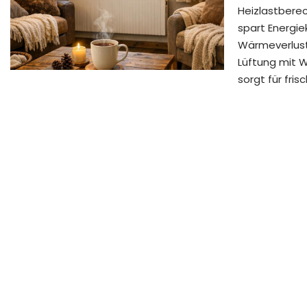
Heizlastbere
spart Energi
Wärmeverluste
Lüftung mit 
sorgt für fri