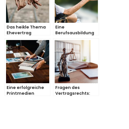
Das heikle Thema
Eine
Ehevertrag
Berufsausbildung
in der Pflege
Eine erfolgreiche
Fragen des
Printmedien
Vertragsrechts:
Strategie
Konsultieren Sie
einen
Rechtsanwalt