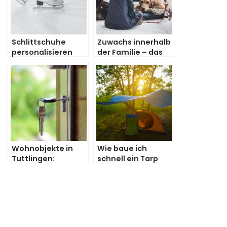
Schlittschuhe
Zuwachs innerhalb
personalisieren
der Familie – das
und aufwerten
benötigt man für
seinen Hund
Wohnobjekte in
Wie baue ich
Tuttlingen:
schnell ein Tarp
Informationen zum
auf?
Immobilienkauf