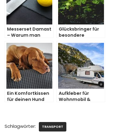
Messerset Damast
Glücksbringer für
– Warum man
besondere
damit alles richtig
Lebenssituationen
macht!
Ein Komfortkissen
Aufkleber für
für deinen Hund
Wohnmobil &
Camper
Schlagwörter:
TRANSPORT