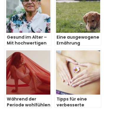
Gesund im Alter –
Eine ausgewogene
Mit hochwertigen
Ernährung
Liften für Treppen
innerhalb der
Hundeerziehung
Während der
Tipps für eine
Periode wohlfühlen
verbesserte
Verdauung